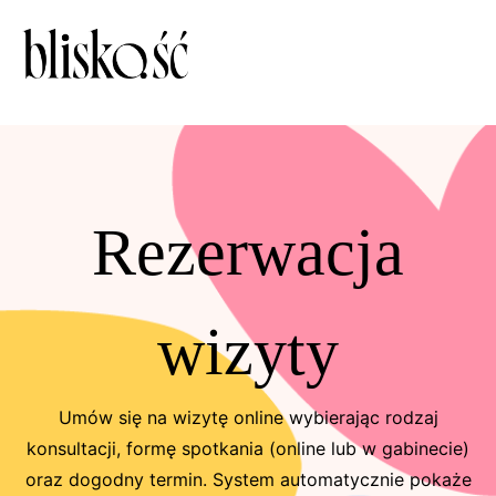
Rezerwacja
wizyty
Umów się na wizytę online wybierając rodzaj
konsultacji, formę spotkania (online lub w gabinecie)
oraz dogodny termin. System automatycznie pokaże