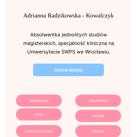
Adrianna Radzikowska - Kowalczyk
Absolwentka jednolitych studiów
magisterskich, specjalność kliniczna na
Uniwersytecie SWPS we Wrocławiu.
Umów wizytę
terapia par
psycholog
stres
smutek
zmiany życiowe
relacje