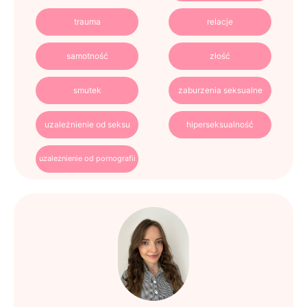
trauma
relacje
samotność
złość
smutek
zaburzenia seksualne
uzależnienie od seksu
hiperseksualność
uzależnienie od pornografii