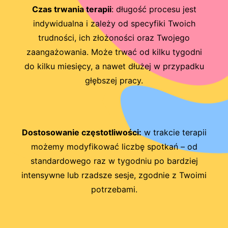
Czas trwania terapii
: długość procesu jest
indywidualna i zależy od specyfiki Twoich
trudności, ich złożoności oraz Twojego
zaangażowania. Może trwać od kilku tygodni
do kilku miesięcy, a nawet dłużej w przypadku
głębszej pracy.
Dostosowanie częstotliwości:
w trakcie terapii
możemy modyfikować liczbę spotkań – od
standardowego raz w tygodniu po bardziej
intensywne lub rzadsze sesje, zgodnie z Twoimi
potrzebami.