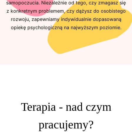
samopoczucia. Niezależnie od tego, czy zmagasz się
z konkretnym problemem, czy dążysz do osobistego
rozwoju, zapewniamy indywidualnie dopasowaną
opiekę psychologiczną na najwyższym poziomie.
Terapia - nad czym
pracujemy?