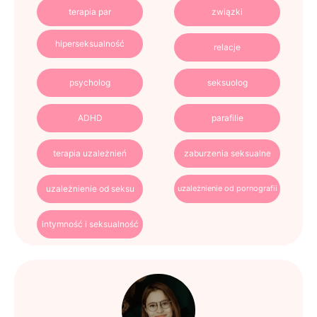
terapia par
związki
hiperseksualność
relacje
psycholog
seksuolog
ADHD
parafilie
terapia uzależnień
zaburzenia seksualne
uzależnienie od seksu
uzależnienie od pornografii
intymność i seksualność