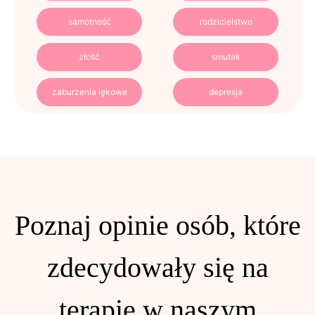
samotność
rodzicielstwo
złość
smutek
zaburzenia lękowe
depresja
Poznaj opinie osób, które
zdecydowały się na
terapię w naszym