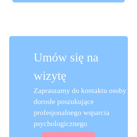
Umów się na
wizytę
Zapraszamy do kontaktu osoby
dorosłe poszukujące
profesjonalnego wsparcia
psychologicznego