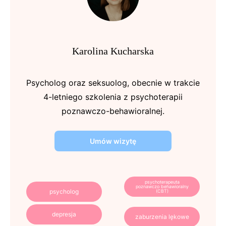
Karolina Kucharska
Psycholog oraz seksuolog, obecnie w trakcie
4-letniego szkolenia z psychoterapii
poznawczo-behawioralnej.
Umów wizytę
psychoterapeuta
poznawczo behawioralny
psycholog
(CBT)
depresja
zaburzenia lękowe