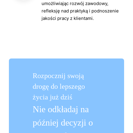
umożliwiając rozwój zawodowy,
refleksję nad praktyką i podnoszenie
jakości pracy z klientami.
Rozpocznij swoją
drogę do lepszego
życia już dziś
Nie odkładaj na
później decyzji o