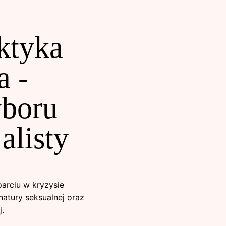
ktyka
a -
yboru
alisty
parciu w kryzysie
atury seksualnej oraz
.