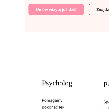
Umów wizytę już dziś
Znajdź
Psycholog
P
Pomagamy
Spe
pokonać lęki,
w 